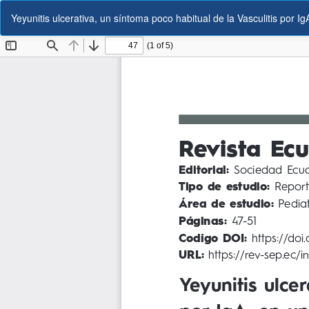
Volver
Yeyunitis ulcerativa, un síntoma poco habitual de la Vasculitis por Ig
a
los
detalles
del
artículo