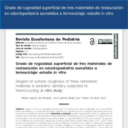
Volver
Grado de rugosidad superficial de tres materiales de restauración
a
en odontopediatría sometidos a termociclaje: estudio in vitro
los
detalles
del
De
De
artículo
P