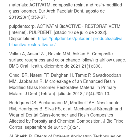
materials: ACTIVATM, composite resin, and resin-modified
glass ionomer. Eur Arch Paediatr Dent. agosto de
2019;20(4):359-67.
pulpdentcorp. ACTIVATM BioACTIVE - RESTORATIVETM
[Internet]. PULPDENT. [citado 10 de julio de 2022].
Disponible en:
https://pulpdent.es/pulpdent-products/activa-
bioactive-restorative-es/
Valian A, Ansari ZJ, Rezaie MM, Askian R. Composite
surface roughness and color change following airflow usage.
BMC Oral Health. diciembre de 2021;21(1):398.
Omidi BR, Naeini FF, Dehghan H, Tamiz P, Savadroodbari
MM, Jabbarian R. Microleakage of an Enhanced Resin-
Modified Glass Ionomer Restorative Material in Primary
Molars. J Dent (Tehran). julio de 2018;15(4):205-13.
Rodrigues DS, Buciumeanu M, Martinelli AE, Nascimento
RM, Henriques B, Silva FS, et al. Mechanical Strength and
Wear of Dental Glass-Ionomer and Resin Composites
Affected by Porosity and Chemical Composition. J Bio Tribo
Corros. septiembre de 2015;1(3):24.
Al-Sheikh R. Effects of Different Application Techniques on