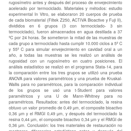
rugosímetro antes y después del proceso de envejecimiento
acelerado por termociclado. Materiales y métodos: estudio
experimental In Vitro, se elaboraron 20 cuerpos de prueba
de cada biomaterial (Filtek Z250, ACTIVA Bioactive y Fuji II),
divididos en 6 grupos (3 con termociclado- 3 sin
termociclado), fueron almacenados en agua destilada a 37
ºC por 24 horas. Se sometieron la mitad de las muestras de
cada grupo a termociclado hasta cumplir 10.000 ciclos a 5º C
y 55º C para simular envejecimiento en cavidad oral a un
año, a todas las muestras se les realizó un análisis de
rugosidad con un rugosímetro en cuatro posiciones. El
análisis estadístico se realizó en el programa Stata-14, para
la comparación entre los tres grupos se utilizó una prueba
ANOVA para valores paramétricos y una prueba de Kruskal-
Wallis para no paramétricos, para la comparación individual
de los grupos se usó una t-Student para valores
paramétricos y una U de Mann-Whitney para no
paramétricos. Resultados: antes del termociclado, la resina
obtuvo un valor promedio de 0,49 µm, el composite bioactivo
0,36 µm y el RMGI 0,49 µm, y después del termociclado la
resina 0,44 µm, el composite bioactivo 0,34 µm y el RMGI de
0,36 µm. Conclusión: los tres materiales de restauración no
mostraron diferencias estadísticas antes y después del