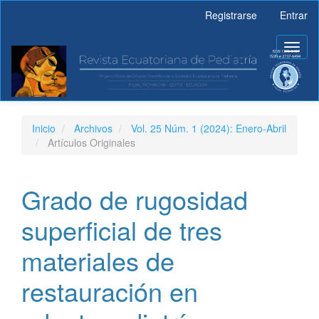
Navegación
Registrarse
Entrar
principal
Contenido
Toggl
principal
naviga
Barra
lateral
Inicio
Archivos
Vol. 25 Núm. 1 (2024): Enero-Abril
Artículos Originales
Grado de rugosidad
superficial de tres
materiales de
restauración en