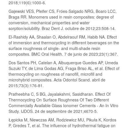
2018;119(6):1000-6.
Gajewski VES, Pfeifer CS, Fróes-Salgado NRG, Boaro LCC,
Braga RR. Monomers used in resin composites: degree of
conversion, mechanical properties and water
sorption/solubility. Braz Dent J. octubre de 2012;23:508-14.
El-Rashidy AA, Shaalan O, Abdelraouf RM, Habib NA. Effect
of immersion and thermocycling in different beverages on the
surface roughness of single- and multi-shade resin
composites. BMC Oral Health. 7 de junio de 2023;23(1):367.
Dos Santos PH, Catelan A, Albuquerque Guedes AP, Umeda
Suzuki TY, de Lima Godas AG, Fraga Briso AL, et al. Effect of
thermocycling on roughness of nanofill, microfill and
microhybrid composites. Acta Odontol Scand. abril de
2015;73(3):176-81.
Pratheebha C, S BG, Jayalakshmi, Sasidharan. Effect Of
Thermocycling On Surface Roughness Of Two Different
Commercially Available Glass Ionomer Cements - An In Vitro
Study. IJDOS. 24 de septiembre de 2021;4670-5.
Łępicka M, Niewczas AM, Rodziewicz MU, Pikuła K, Kordos
P, Gredes T, et al. The influence of hydrothermal fatigue on