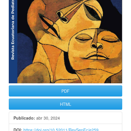
PDF
HTML
Publicado:
abr 30, 2024
DOI:
https://doi.org/10.52011/RevSepEc/e259