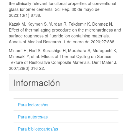
the clinically relevant functional properties of conventional
glass-ionomer cements. Sci Rep. 30 de mayo de
2023;13(1):8738.
Kazak M, Koymen S, Yurdan R, Tekdemir K, Dönmez N.
Effect of thermal aging procedure on the microhardness and
surface roughness of fluoride ion containing materials.
Annals of Medical Research. 1 de enero de 2020;27:888.
Minami H, Hori S, Kurashige H, Murahara S, Muraguchi K,
Minesaki Y, et al. Effects of Thermal Cycling on Surface
Texture of Restorative Composite Materials. Dent Mater J.
2007;26(3):316-22.
Información
Para lectores/as
Para autores/as
Para bibliotecarios/as