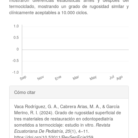
termociclado, mostrando un grado de rugosidad similar y
clínicamente aceptables a 10.000 ciclos.
Descargas
Detalles
Cómo citar
del
Vaca Rodríguez, G. A., Cabrera Arias, M. A., & García
artículo
Merino, R. I. (2024). Grado de rugosidad superficial de
tres materiales de restauración en odontopediatría
sometidos a termociclaje: estudio in vitro.
Revista
Ecuatoriana De Pediatría
,
25
(1), 4–11.
https://doi.org/10.52011/RevSepEc/e259