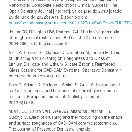
Nanohybrid Composite Restorations Clinical Success. The
Open Dentistry Journal [Internet]. 31 de julio de 2019 [citado
29 de junio de 2022];13(1). Disponible en:
https://opendentistryjournal.com/VOLUME/13/PAGE/228/FULLTEX
Jones CS, Billington RW, Pearson GJ. The in vivo perception
of roughness of restorations. Br Dent J. 10 de enero de
2004;196(1):42-5; discussion 31.
Vichi A, Fonzar RF, Goracci C, Carrabba M, Ferrari M. Effect
of Finishing and Polishing on Roughness and Gloss of
Lithium Disilicate and Lithium Silicate Zirconia Reinforced
Glass Ceramic for CAD/CAM Systems. Operative Dentistry. 1
de enero de 2018;43(1):90-100.
Bala O, Arisu HD, Yikilgan I, Arslan S, Gullu A. Evaluation of
surface roughness and hardness of different glass ionomer
cements. European Journal of Dentistry. enero de
2012;6(1):79.
Yuan JCC, Barão VAR, Wee AG, Alfaro MF, Afshari FS,
Sukotjo C. Effect of brushing and thermocycling on the shade
and surface roughness of CAD-CAM ceramic restorations.
The Journal of Prosthetic Dentistry. junio de