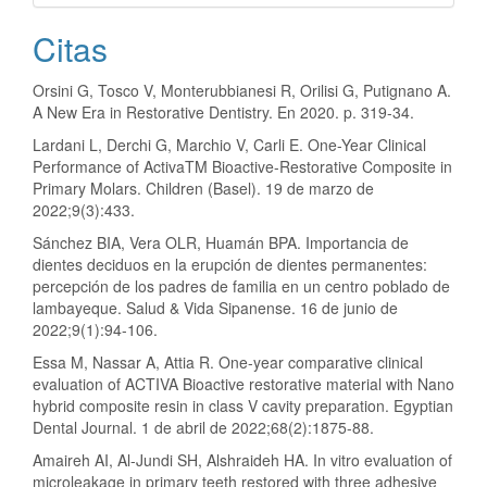
Citas
Orsini G, Tosco V, Monterubbianesi R, Orilisi G, Putignano A.
A New Era in Restorative Dentistry. En 2020. p. 319-34.
Lardani L, Derchi G, Marchio V, Carli E. One-Year Clinical
Performance of ActivaTM Bioactive-Restorative Composite in
Primary Molars. Children (Basel). 19 de marzo de
2022;9(3):433.
Sánchez BIA, Vera OLR, Huamán BPA. Importancia de
dientes deciduos en la erupción de dientes permanentes:
percepción de los padres de familia en un centro poblado de
lambayeque. Salud & Vida Sipanense. 16 de junio de
2022;9(1):94-106.
Essa M, Nassar A, Attia R. One-year comparative clinical
evaluation of ACTIVA Bioactive restorative material with Nano
hybrid composite resin in class V cavity preparation. Egyptian
Dental Journal. 1 de abril de 2022;68(2):1875-88.
Amaireh AI, Al-Jundi SH, Alshraideh HA. In vitro evaluation of
microleakage in primary teeth restored with three adhesive