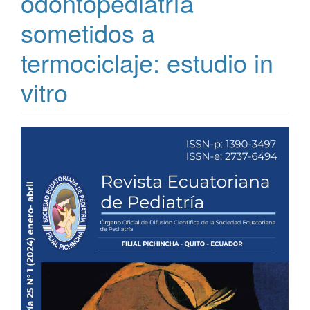
odontopediatría
sometidos a
termociclaje: estudio in
vitro
Barra
lateral
del
artículo