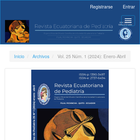
Navegación
Registrarse
Entrar
principal
Contenido
Toggl
principal
naviga
Barra
lateral
Inicio
Archivos
Vol. 25 Núm. 1 (2024): Enero-Abril